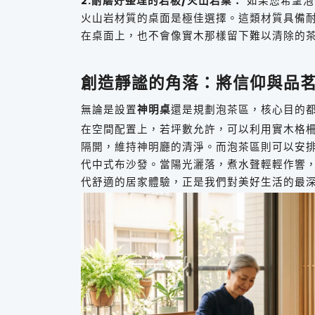
2.耐磨好整理的岩板/火山岩桌：
如果您希望泡
火山岩材質的桌面是極佳選擇。這類材質具備
在桌面上，也不會像實木那樣留下難以清除的
創造靜謐的角落：將信仰與品
無論是設置
神明桌
還是規劃泡茶區，核心目的
在空間配置上，若坪數允許，可以利用實木格
隔開，維持神明廳的清淨。而泡茶區則可以安
代中式布沙發。當陽光灑落，煮水聲輕輕作響
代舒適的居家體驗，正是我們對美好生活的最