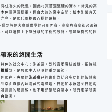
耐得住香火的微溫，因此材質首選堅硬的實木。常見的高
檀木色澤深沉穩重，適合大氣的豪宅空間；檜木則帶有天
越光亮，是現代風格最百搭的選擇。
不僅要評估客廳或佛堂的可用面寬，高度與寬度都必須符
小，可以選擇上下座分離的半櫥式設計，或是壁掛式的輕
桌帶來的悠閒生活
具特色的社交中心：泡茶區。對於喜愛廣結善緣、招待親
桌推薦
款，是展現主人品味的重要環節。
，但現在，專屬的
泡茶桌
已經進化為結合多功能的智慧家
找到桌面直接內建隱藏式電磁爐、自動加水器甚至自動消
拉著長長的延長線，也不用頻繁起身裝水，所有泡茶所需
清爽整潔。