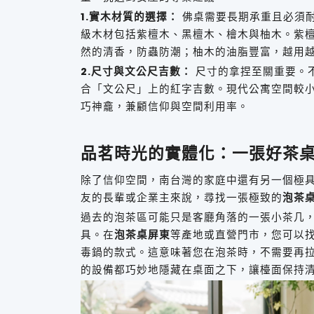
1.實木材質的選擇：
佛桌需要長期承重且必須
級木材包括紫檀木、黑檀木、檜木與柚木。紫
然的清香，防蟲防潮；柚木的油脂豐富，越用
2.尺寸與文公尺吉數：
尺寸的拿捏至關重要。
合「文公尺」上的紅字吉數。現代公寓空間較
巧神龕，兼顧信仰與空間利用率。
品茗時光的實體化：一張好茶
除了信仰空間，南台灣的家庭中還有另一個極
友的長輩或企業主來說，尋找一張極致的
泡茶
過去的泡茶區可能只是客廳角落的一張小茶几
具。在
泡茶桌屏東
等產地或直營門市，您可以
毒鍋的款式。這意味著您在泡茶時，不需要再
的設備都巧妙地隱藏在桌面之下，讓檯面保持