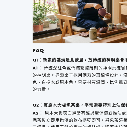
FAQ
Q1：新家的裝潢是北歐風，放傳統的神明桌會
A1：
傳統深紅色或佈滿繁複雕刻的神明桌確實
的神明桌。這類桌子採用俐落的直線條設計，
色、白橡木或原木色。只要材質溫潤、比例抓
的力量。
Q2：買原木大板泡茶桌，平常需要特別上油保
A2：
原木大板表面通常有經過環保漆或推油處
完茶後立即用微濕的軟布擦乾即可，避免茶漬