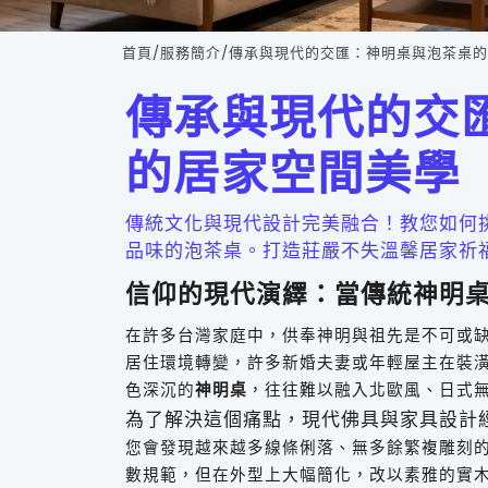
首頁
/
服務簡介
/
傳承與現代的交匯：神明桌與泡茶桌的
傳承與現代的交
的居家空間美學
傳統文化與現代設計完美融合！教您如何
品味的泡茶桌。打造莊嚴不失溫馨居家祈
信仰的現代演繹：當傳統神明
在許多台灣家庭中，供奉神明與祖先是不可或
居住環境轉變，許多新婚夫妻或年輕屋主在裝
色深沉的
神明桌
，往往難以融入北歐風、日式
為了解決這個痛點，現代佛具與家具設計
您會發現越來越多線條俐落、無多餘繁複雕刻
數規範，但在外型上大幅簡化，改以素雅的實