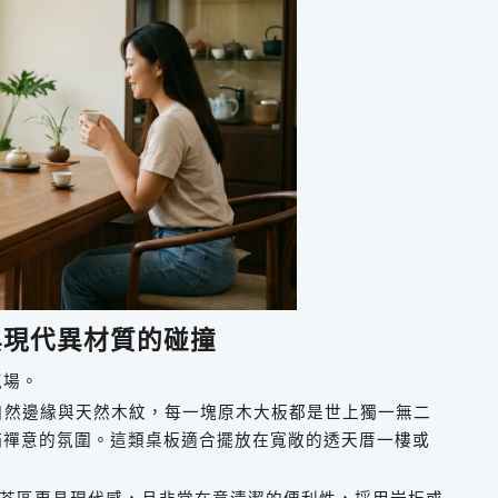
與現代異材質的碰撞
氣場。
自然邊緣與天然木紋，每一塊原木大板都是世上獨一無二
滿禪意的氛圍。這類桌板適合擺放在寬敞的透天厝一樓或