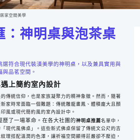
居家空間美學
匯：神明桌與泡茶桌
挑選符合現代裝潢美學的神明桌，以及兼具實用與
福與品茗空間。
桌遇上簡約室內設計
缺的傳統信仰，也是家族凝聚力的精神象徵。然而，隨著
潢新家時常面臨一個難題：傳統雕龍畫鳳、體積龐大且顏
無印風或現代簡約風的室內設計中。
經歷了一場革命。在各大社團的
神明桌推薦
名單中，
的「現代風佛桌」。這些新式佛桌保留了傳統文公尺的吉
木紋理搭配溫潤的色澤，讓祈福空間顯得莊嚴卻不壓迫，