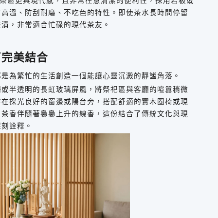
茶區更具現代感，且非常在意清潔的便利性，採用岩板或
耐高溫、防刮耐磨、不吃色的特性。即使茶水長時間停留
茶漬，非常適合忙碌的現代茶友。
茗完美結合
都是為繁忙的生活創造一個能讓心靈沉澱的靜謐角落。
柵或半透明的長虹玻璃屏風，將祭祀區與客廳的喧囂稍微
排在採光良好的窗邊或陽台旁，搭配舒適的實木圈椅或現
，茶香伴隨著裊裊上升的線香，這份結合了傳統文化與現
深刻詮釋。